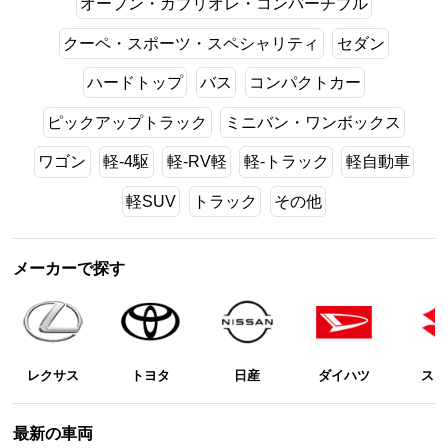
オープン・ガブリオレ・コンバーチブル
クーペ・スポーツ・スペシャリティ
セダン
ハードトップ
バス
コンパクトカー
ピックアップトラック
ミニバン・ワンボックス
ワゴン
軽-4駆
軽-RV軽
軽-トラック
軽自動車
軽SUV
トラック
その他
メーカーで探す
レクサス
トヨタ
日産
ダイハツ
スズ
最新の車両